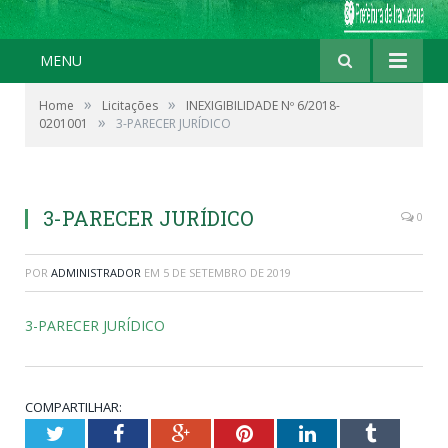
MENU
»
»
Home
Licitações
INEXIGIBILIDADE Nº 6/2018-
»
0201001
3-PARECER JURÍDICO
3-PARECER JURÍDICO
0
POR
ADMINISTRADOR
EM
5 DE SETEMBRO DE 2019
3-PARECER JURÍDICO
COMPARTILHAR:
Twitter
Facebook
Google+
Pinterest
LinkedIn
Tumblr