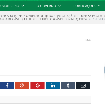
 MUNICÍPIO
O GOVERNO
PUBLICAÇÕES
O PRESENCIAL Nº 014/2019-SRP (FUTURA CONTRATAÇÃO DE EMPRESA PARA O 
»
CARGA DE GÁS LIQUEFEITO DE PETRÓLEO (GÁS DE COZINHA) 13KG)
1-JUSTIF
0
tter
Facebook
Google+
Pinterest
LinkedIn
Tumblr
Email