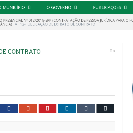
O MUNICÍPIO
O GOVERNO
PUBLICAÇÕES
O PRESENCIAL Nº 012/2019-SRP (CONTRATAÇÃO DE PESSOA JURÍDICA PARA 
»
ÂNCIA)
12-PUBLICAÇÃO DE EXTRATO DE CONTRATO
 DE CONTRATO
0
tter
Facebook
Google+
Pinterest
LinkedIn
Tumblr
Email