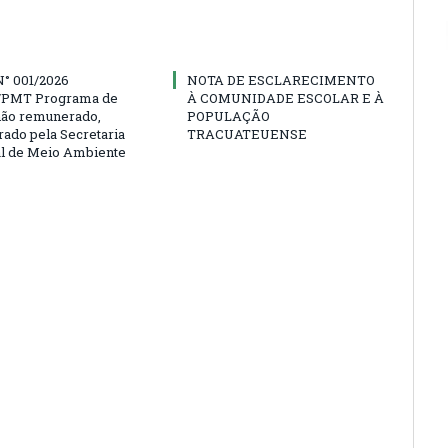
° 001/2026
NOTA DE ESCLARECIMENTO
PMT Programa de
À COMUNIDADE ESCOLAR E À
não remunerado,
POPULAÇÃO
rado pela Secretaria
TRACUATEUENSE
l de Meio Ambiente