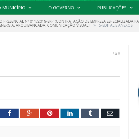
 MUNICÍPIO
O GOVERNO
PUBLICAÇÕES
O PRESENCIAL Nº 011/2019-SRP (CONTRATAÇÃO DE EMPRESA ESPECIALIZADA P
»
ENERGIA, ARQUIBANCADA, COMUNICAÇÃO VISUAL))
5-EDITAL E ANEXOS
0
tter
Facebook
Google+
Pinterest
LinkedIn
Tumblr
Email