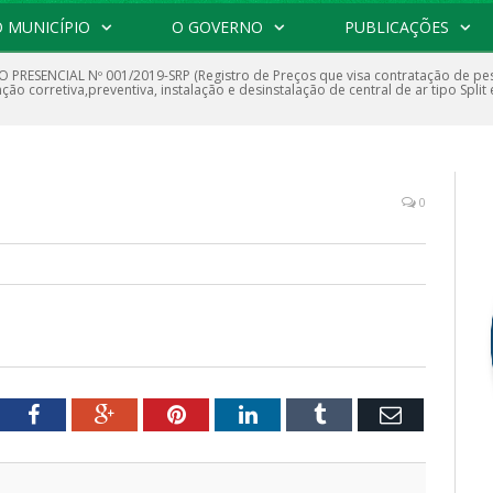
 MUNICÍPIO
O GOVERNO
PUBLICAÇÕES
 PRESENCIAL Nº 001/2019-SRP (Registro de Preços que visa contratação de pess
o corretiva,preventiva, instalação e desinstalação de central de ar tipo Split 
0
tter
Facebook
Google+
Pinterest
LinkedIn
Tumblr
Email