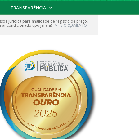
TRANSPARÊNCIA
oa jurídica para finalidade de registro de preço,
»
e ar condicionado tipo janela)
3.ORÇAMENTO