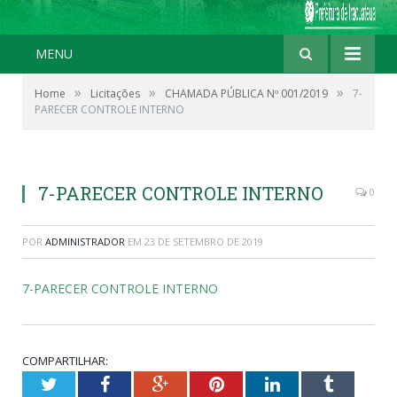
MENU
»
»
»
Home
Licitações
CHAMADA PÚBLICA Nº 001/2019
7-
PARECER CONTROLE INTERNO
7-PARECER CONTROLE INTERNO
0
POR
ADMINISTRADOR
EM
23 DE SETEMBRO DE 2019
7-PARECER CONTROLE INTERNO
COMPARTILHAR:
Twitter
Facebook
Google+
Pinterest
LinkedIn
Tumblr