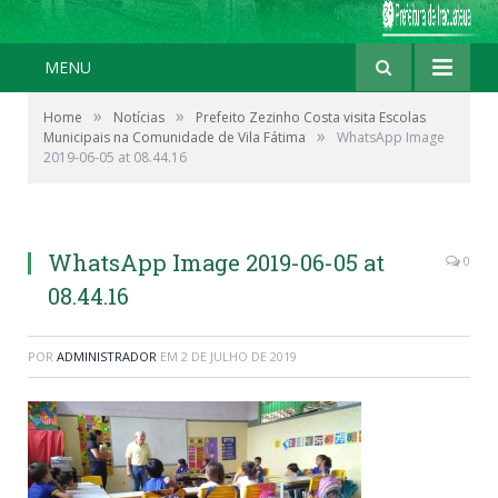
MENU
»
»
Home
Notícias
Prefeito Zezinho Costa visita Escolas
»
Municipais na Comunidade de Vila Fátima
WhatsApp Image
2019-06-05 at 08.44.16
WhatsApp Image 2019-06-05 at
0
08.44.16
POR
ADMINISTRADOR
EM
2 DE JULHO DE 2019