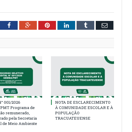
tter
Facebook
Google+
Pinterest
LinkedIn
Tumblr
Email
° 001/2026
NOTA DE ESCLARECIMENTO
PMT Programa de
À COMUNIDADE ESCOLAR E À
não remunerado,
POPULAÇÃO
rado pela Secretaria
TRACUATEUENSE
l de Meio Ambiente