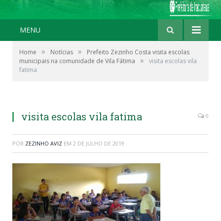
MENU
»
»
Home
Notícias
Prefeito Zezinho Costa visita escolas
»
municipais na comunidade de Vila Fátima
visita escolas vila
fatima
visita escolas vila fatima
0
POR
ZEZINHO AVIZ
EM
2 DE JULHO DE 2019