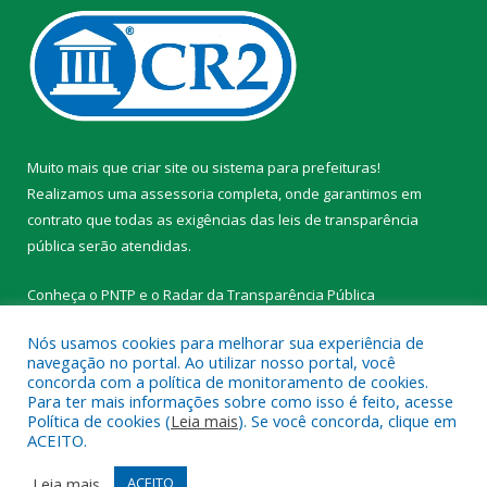
Muito mais que
criar site
ou
sistema para prefeituras
!
Realizamos uma
assessoria
completa, onde garantimos em
contrato que todas as exigências das
leis de transparência
pública
serão atendidas.
Conheça o
PNTP
e o
Radar da Transparência Pública
Nós usamos cookies para melhorar sua experiência de
navegação no portal. Ao utilizar nosso portal, você
concorda com a política de monitoramento de cookies.
Para ter mais informações sobre como isso é feito, acesse
Todos os direitos reservados a Prefeitura Municipal de
Política de cookies (
Leia mais
). Se você concorda, clique em
Tracuateua.
ACEITO.
Mapa do Site
Acessar Área Administrativa
Leia mais
ACEITO