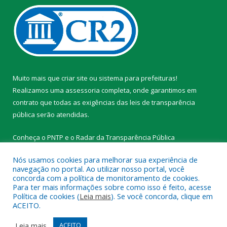
Muito mais que
criar site
ou
sistema para prefeituras
!
Realizamos uma
assessoria
completa, onde garantimos em
contrato que todas as exigências das
leis de transparência
pública
serão atendidas.
Conheça o
PNTP
e o
Radar da Transparência Pública
Nós usamos cookies para melhorar sua experiência de
navegação no portal. Ao utilizar nosso portal, você
concorda com a política de monitoramento de cookies.
Para ter mais informações sobre como isso é feito, acesse
Todos os direitos reservados a Prefeitura Municipal de
Política de cookies (
Leia mais
). Se você concorda, clique em
Tracuateua.
ACEITO.
Mapa do Site
Acessar Área Administrativa
Leia mais
ACEITO