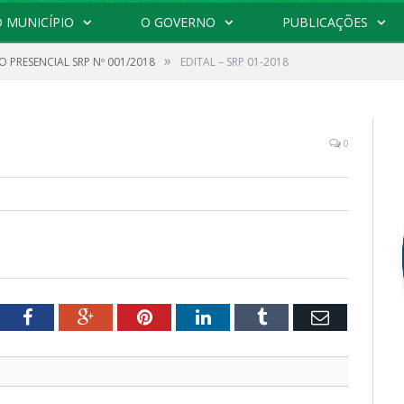
 MUNICÍPIO
O GOVERNO
PUBLICAÇÕES
»
 PRESENCIAL SRP Nº 001/2018
EDITAL – SRP 01-2018
0
tter
Facebook
Google+
Pinterest
LinkedIn
Tumblr
Email