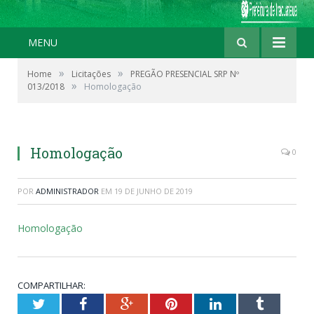
MENU
»
»
Home
Licitações
PREGÃO PRESENCIAL SRP Nº
»
013/2018
Homologação
Homologação
0
POR
ADMINISTRADOR
EM
19 DE JUNHO DE 2019
Homologação
COMPARTILHAR:
Twitter
Facebook
Google+
Pinterest
LinkedIn
Tumblr