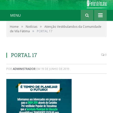
MENU
»
»
Home
Notícias
Atenção Vestibulandos da Comunidade
»
de Vila Fátima
PORTAL 17
PORTAL 17
0
POR
ADMINISTRADOR
EM
19 DE JUNHO DE 2019