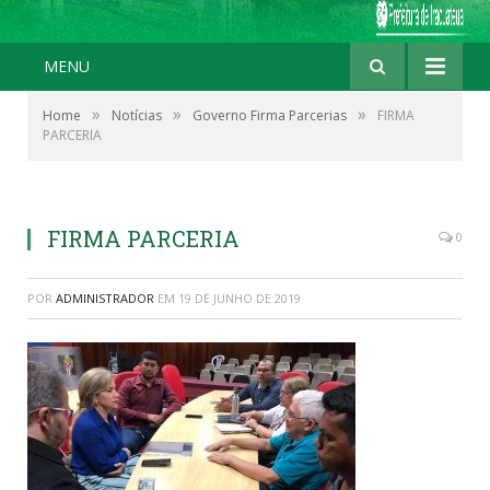
MENU
»
»
»
Home
Notícias
Governo Firma Parcerias
FIRMA
PARCERIA
FIRMA PARCERIA
0
POR
ADMINISTRADOR
EM
19 DE JUNHO DE 2019