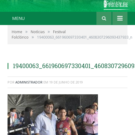
MENU
»
»
Home
Notícias
Festival
»
Folclórico
19400063_661960697330401_4608307296093437933_n
19400063_661960697330401_46083072960
POR
ADMINISTRADOR
EM
19 DE JUNHO DE 2019