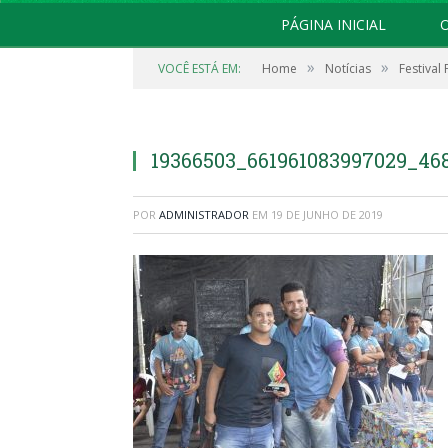
PÁGINA INICIAL
O
»
»
VOCÊ ESTÁ EM:
Home
Notícias
Festival 
19366503_661961083997029_46
POR
ADMINISTRADOR
EM
19 DE JUNHO DE 2019