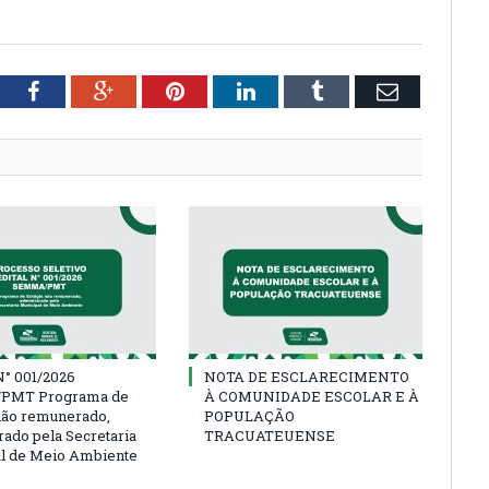
tter
Facebook
Google+
Pinterest
LinkedIn
Tumblr
Email
° 001/2026
NOTA DE ESCLARECIMENTO
PMT Programa de
À COMUNIDADE ESCOLAR E À
não remunerado,
POPULAÇÃO
rado pela Secretaria
TRACUATEUENSE
l de Meio Ambiente