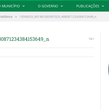
 MUNICÍPIO
O GOVERNO
PUBLICAÇÕES
»
Folclórico
19366503_661961083997029_4680871234384153649_n
80871234384153649_n
0