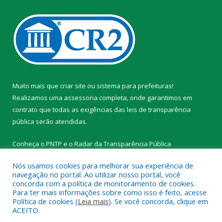
Muito mais que
criar site
ou
sistema para prefeituras
!
Realizamos uma
assessoria
completa, onde garantimos em
contrato que todas as exigências das
leis de transparência
pública
serão atendidas.
Conheça o
PNTP
e o
Radar da Transparência Pública
Nós usamos cookies para melhorar sua experiência de
navegação no portal. Ao utilizar nosso portal, você
concorda com a política de monitoramento de cookies.
Para ter mais informações sobre como isso é feito, acesse
Todos os direitos reservados a Prefeitura Municipal de
Política de cookies (
Leia mais
). Se você concorda, clique em
Tracuateua.
ACEITO.