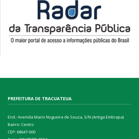
PREFEITURA DE TRACUATEUA
End.: Avenida Mario Nogueira de Souza, S/N (Antiga Embrapa)
Bairro: Centro
CEP: 68647-000