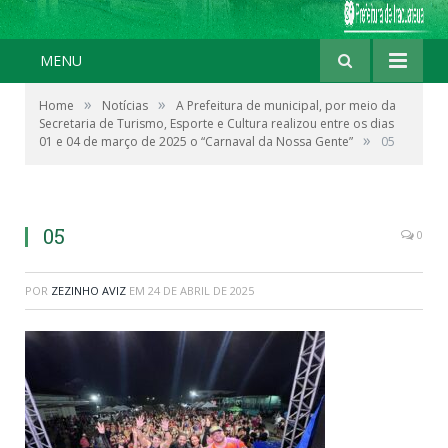
MENU
»
»
Home
Notícias
A Prefeitura de municipal, por meio da
Secretaria de Turismo, Esporte e Cultura realizou entre os dias
»
01 e 04 de março de 2025 o “Carnaval da Nossa Gente”
05
05
0
POR
ZEZINHO AVIZ
EM
24 DE ABRIL DE 2025