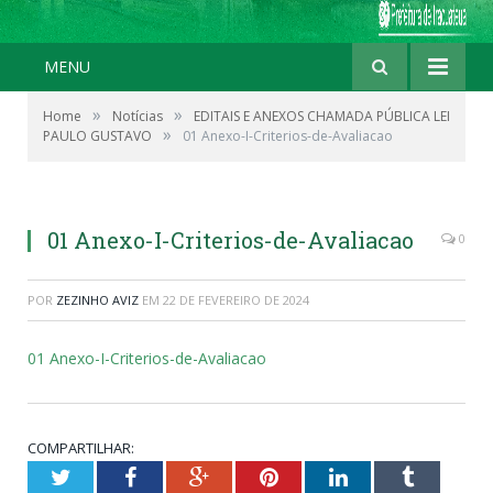
MENU
»
»
Home
Notícias
EDITAIS E ANEXOS CHAMADA PÚBLICA LEI
»
PAULO GUSTAVO
01 Anexo-I-Criterios-de-Avaliacao
01 Anexo-I-Criterios-de-Avaliacao
0
POR
ZEZINHO AVIZ
EM
22 DE FEVEREIRO DE 2024
01 Anexo-I-Criterios-de-Avaliacao
COMPARTILHAR:
Twitter
Facebook
Google+
Pinterest
LinkedIn
Tumblr