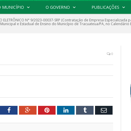
 MUNICÍPIO
O GOVERNO
PUBLICAÇÕES
 ELETRÔNICO N° 9/2023-00037-SRP (Contratação de Empresa Especializada par
unicipal e Estadual de Ensino do Município de Tracuateua/PA, no Calendário 
0
tter
Facebook
Google+
Pinterest
LinkedIn
Tumblr
Email