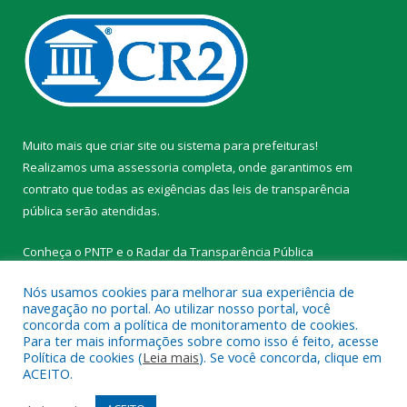
Muito mais que
criar site
ou
sistema para prefeituras
!
Realizamos uma
assessoria
completa, onde garantimos em
contrato que todas as exigências das
leis de transparência
pública
serão atendidas.
Conheça o
PNTP
e o
Radar da Transparência Pública
Nós usamos cookies para melhorar sua experiência de
navegação no portal. Ao utilizar nosso portal, você
concorda com a política de monitoramento de cookies.
Para ter mais informações sobre como isso é feito, acesse
Todos os direitos reservados a Prefeitura Municipal de
Política de cookies (
Leia mais
). Se você concorda, clique em
Tracuateua.
ACEITO.
Mapa do Site
Acessar Área Administrativa