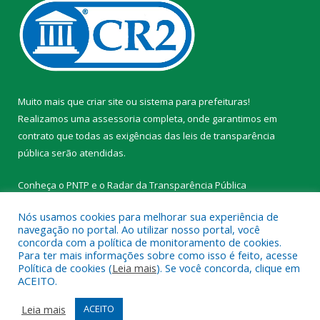
Muito mais que
criar site
ou
sistema para prefeituras
!
Realizamos uma
assessoria
completa, onde garantimos em
contrato que todas as exigências das
leis de transparência
pública
serão atendidas.
Conheça o
PNTP
e o
Radar da Transparência Pública
Nós usamos cookies para melhorar sua experiência de
navegação no portal. Ao utilizar nosso portal, você
concorda com a política de monitoramento de cookies.
Para ter mais informações sobre como isso é feito, acesse
Todos os direitos reservados a Prefeitura Municipal de
Política de cookies (
Leia mais
). Se você concorda, clique em
Tracuateua.
ACEITO.
Mapa do Site
Acessar Área Administrativa
Leia mais
ACEITO