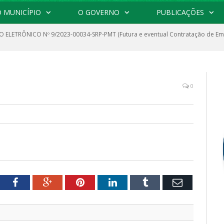
 MUNICÍPIO
O GOVERNO
PUBLICAÇÕES
 ELETRÔNICO Nº 9/2023-00034-SRP-PMT (Futura e eventual Contratação de Emp
0
tter
Facebook
Google+
Pinterest
LinkedIn
Tumblr
Email