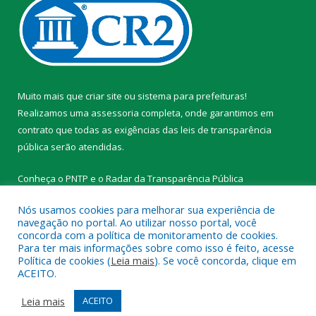
Muito mais que
criar site
ou
sistema para prefeituras
!
Realizamos uma
assessoria
completa, onde garantimos em
contrato que todas as exigências das
leis de transparência
pública
serão atendidas.
Conheça o
PNTP
e o
Radar da Transparência Pública
Nós usamos cookies para melhorar sua experiência de
navegação no portal. Ao utilizar nosso portal, você
concorda com a política de monitoramento de cookies.
Para ter mais informações sobre como isso é feito, acesse
Todos os direitos reservados a Prefeitura Municipal de
Política de cookies (
Leia mais
). Se você concorda, clique em
Tracuateua.
ACEITO.
Mapa do Site
Acessar Área Administrativa
Leia mais
ACEITO
Acessar Webmail