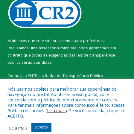
Muito mais que
criar site
ou
sistema para prefeituras
!
Realizamos uma
assessoria
completa, onde garantimos em
contrato que todas as exigências das
leis de transparência
pública
serão atendidas.
Conheça o
PNTP
e o
Radar da Transparência Pública
Nós usamos cookies para melhorar sua experiência de
navegação no portal. Ao utilizar nosso portal, você
concorda com a política de monitoramento de cookies.
Para ter mais informações sobre como isso é feito, acesse
Todos os direitos reservados a Prefeitura Municipal de
Política de cookies (
Leia mais
). Se você concorda, clique em
Tracuateua.
ACEITO.
Mapa do Site
Acessar Área Administrativa
Leia mais
ACEITO
Acessar Webmail